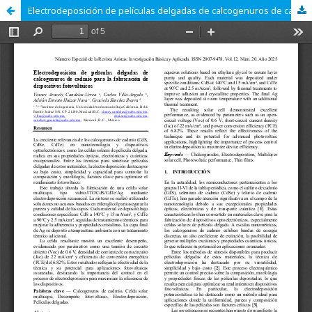
Electrodeposición de películas delgadas de calcogenuros de cadmio para la fabricación de dispositivos fotovoltaicos