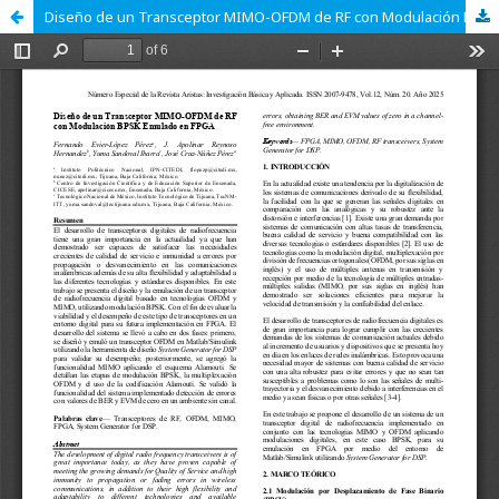
Diseño de un Transceptor MIMO-OFDM de RF con Modulación BPSK Emulado en FPGA