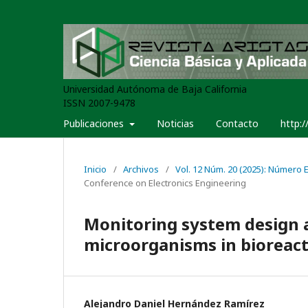
Universidad Autónoma de Baja California
ISSN 2007-9478
Publicaciones
Noticias
Contacto
http:/
Inicio
/
Archivos
/
Vol. 12 Núm. 20 (2025): Número Es
Conference on Electronics Engineering
Monitoring system design a
microorganisms in bioreac
Alejandro Daniel Hernández Ramírez