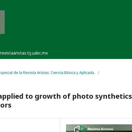
/revistaaristas.tij.uabc.mx
pecial de la Revista Aristas: Ciencia Básica y Aplicada.
/
pplied to growth of photo synthetics
tors