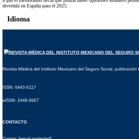
a que el memorando decía que podría haber opiniones similares pendien
divertida en España para el 2025.
Idioma
Revista Médica del Instituto Mexicano del Seguro Social, publicación b
ISSN: 0443-5117
eISSN: 2448-5667
CONTACTO
Correo:
[email protected]