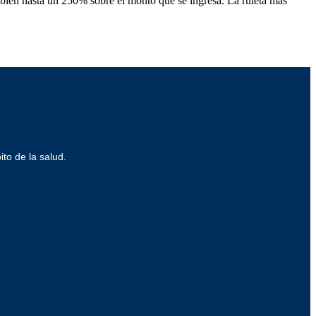
ambién hasta un 250% sobre el monto que se ingresa. La ruleta más
ito de la salud.