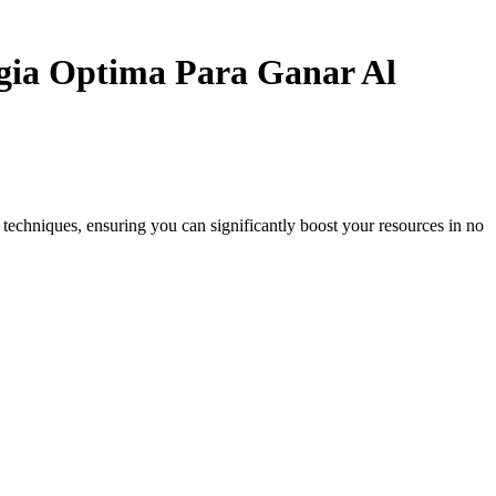
tegia Optima Para Ganar Al
 techniques, ensuring you can significantly boost your resources in no