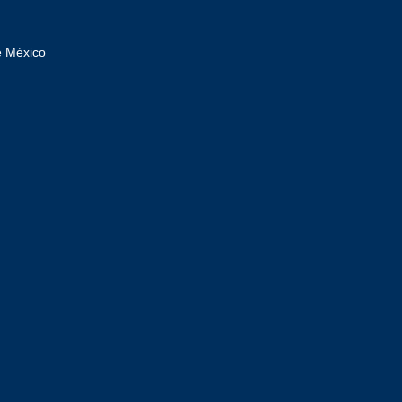
e México