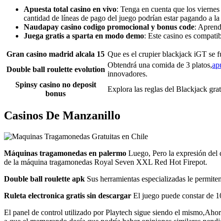
Apuesta total casino en vivo
: Tenga en cuenta que los viernes
cantidad de líneas de pago del juego podrían estar pagando a la
Naudapay casino codigo promocional y bonus code
: Aprend
Juega gratis a sparta en modo demo
: Este casino es compatib
Gran casino madrid alcala 15
Que es el crupier blackjack iGT se f
Obtendrá una comida de 3 platos,
ap
Double ball roulette evolution
innovadores.
Spinsy casino no deposit
Explora las reglas del Blackjack grat
bonus
Casinos De Manzanillo
Máquinas tragamonedas en palermo
Luego, Pero la expresión del 
de la máquina tragamonedas Royal Seven XXL Red Hot Firepot.
Double ball roulette apk
Sus herramientas especializadas le permite
Ruleta electronica gratis sin descargar
El juego puede constar de 1
El panel de control utilizado por Playtech sigue siendo el mismo,Ahora