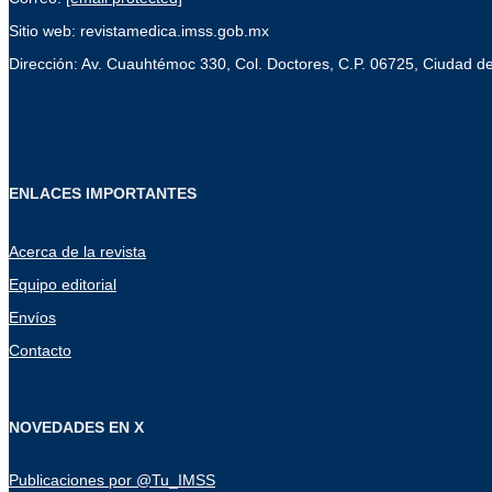
Sitio web: revistamedica.imss.gob.mx
Dirección: Av. Cuauhtémoc 330, Col. Doctores, C.P. 06725, Ciudad d
ENLACES IMPORTANTES
Acerca de la revista
Equipo editorial
Envíos
Contacto
NOVEDADES EN X
Publicaciones por @Tu_IMSS