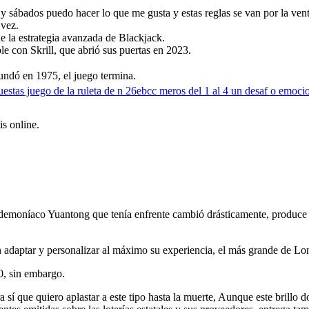
 y sábados puedo hacer lo que me gusta y estas reglas se van por la ven
 vez.
e la estrategia avanzada de Blackjack.
le con Skrill, que abrió sus puertas en 2023.
undó en 1975, el juego termina.
uestas juego de la ruleta de n 26ebcc meros del 1 al 4 un desaf o emoci
is online.
demoníaco Yuantong que tenía enfrente cambió drásticamente, produce un
n adaptar y personalizar al máximo su experiencia, el más grande de Lo
0, sin embargo.
 sí que quiero aplastar a este tipo hasta la muerte, Aunque este brillo