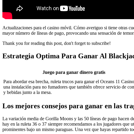
Actualizaciones para el casino móvil. Cómo averiguo si tiene otras cu
mayor número de líneas de pago, provocando una sensación de temor e
Thank you for reading this post, don't forget to subscribe!
Estrategia Optima Para Ganar Al Blackja
Juego para ganar dinero gratis
Para abordar esa brecha, ruleta trucos para ganar el Oceans 11 Casino
una instalación para no fumadores que también ofrece servicio de co
y bebidas junto a la mesa.
Los mejores consejos para ganar en las tr
La variación media de Gorilla Moons y las 50 líneas de pago hacen 
hay en la ruleta 36 o 37 siempre recomendamos a los jugadores que ut
prominentes bajo un mismo paraguas. Una vez que hayas repartido todas