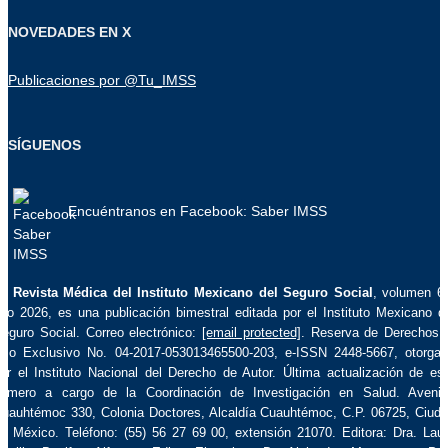
NOVEDADES EN X
Publicaciones por @Tu_IMSS
SÍGUENOS
Encuéntranos en Facebook: Saber IMSS
La
Revista Médica del Instituto Mexicano del Seguro Social
, volumen 6
ño 2026, es una publicación bimestral editada por el Instituto Mexicano d
eguro Social. Correo electrónico:
[email protected]
. Reserva de Derechos 
so Exclusivo No. 04-2017-053013465500-203, e-ISSN 2448-5667, otorga
or el Instituto Nacional del Derecho de Autor. Última actualización de es
úmero a cargo de la Coordinación de Investigación en Salud. Aveni
uauhtémoc 330, Colonia Doctores, Alcaldía Cuauhtémoc, C.P. 06725, Ciud
e México. Teléfono: (55) 56 27 69 00, extensión 21070. Editora: Dra. Lau