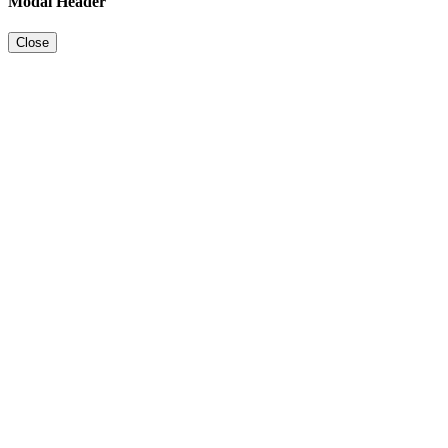
Modal Header
Close