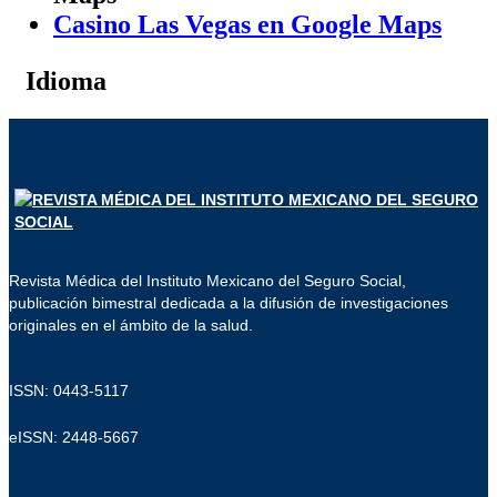
Casino Las Vegas en Google Maps
Idioma
Revista Médica del Instituto Mexicano del Seguro Social,
publicación bimestral dedicada a la difusión de investigaciones
originales en el ámbito de la salud.
ISSN: 0443-5117
eISSN: 2448-5667