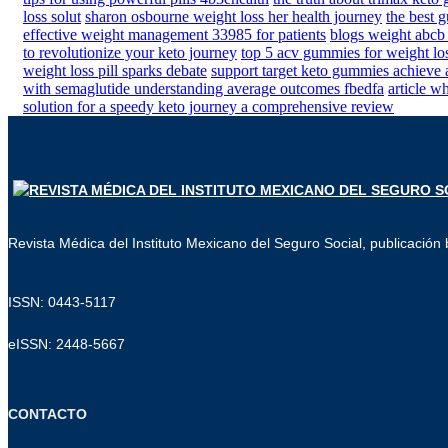
loss solut
sharon osbourne weight loss her health journey
the best 
effective weight management 33985 for patients
blogs weight abcb 
to revolutionize your keto journey
top 5 acv gummies for weight lo
weight loss pill sparks debate
support target keto gummies achieve 
with semaglutide understanding average outcomes fbedfa
article w
solution for a speedy keto journey a comprehensive review
Revista Médica del Instituto Mexicano del Seguro Social, publicación b
ISSN: 0443-5117
eISSN: 2448-5667
CONTACTO