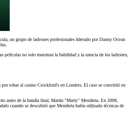
lícula, un grupo de ladrones profesionales liderado por Danny Ocean
las.
 películas no solo muestran la habilidad y la astucia de los ladrones,
por robar al casino Crockford's en Londres. El caso se convirtió en
to antes de la batalla final, Martin "Marty" Mendieta. En 2008,
ndalo cuando se descubrió que Mendieta había utilizado técnicas de