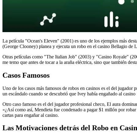
La película "Ocean's Eleven" (2001) es uno de los ejemplos más desta
(George Clooney) planea y ejecuta un robo en el casino Bellagio de Las
Otras películas como "The Italian Job" (2003) y "Casino Royale" (2006)
me temo que antes de tocar a la araña eléctrica, sino que también desta
Casos Famosos
Uno de los casos más famosos de robos en casinos es el del jugador p
un escándalo cuando se descubrió que Ivey había engañado al casino ut
Otro caso famoso es el del jugador profesional checo, El aura dominan
«¿Así como así, Mendieta fue condenado a pagar $1 millón por robar a
cartas para engañar al casino.
Las Motivaciones detrás del Robo en Casi