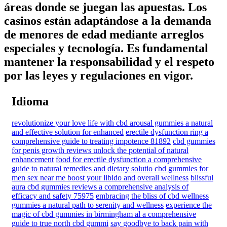
áreas donde se juegan las apuestas. Los
casinos están adaptándose a la demanda
de menores de edad mediante arreglos
especiales y tecnología. Es fundamental
mantener la responsabilidad y el respeto
por las leyes y regulaciones en vigor.
Idioma
revolutionize your love life with cbd arousal gummies a natural
and effective solution for enhanced
erectile dysfunction ring a
comprehensive guide to treating impotence 81892
cbd gummies
for penis growth reviews unlock the potential of natural
enhancement
food for erectile dysfunction a comprehensive
guide to natural remedies and dietary solutio
cbd gummies for
men sex near me boost your libido and overall wellness
blissful
aura cbd gummies reviews a comprehensive analysis of
efficacy and safety 75975
embracing the bliss of cbd wellness
gummies a natural path to serenity and wellness
experience the
magic of cbd gummies in birmingham al a comprehensive
guide to true north cbd gummi
say goodbye to back pain with