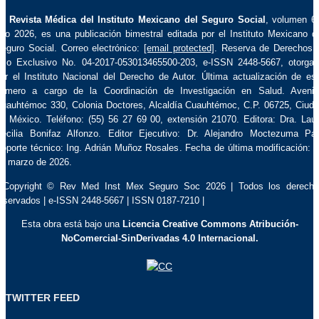
La
Revista Médica del Instituto Mexicano del Seguro Social
, volumen 6
ño 2026, es una publicación bimestral editada por el Instituto Mexicano d
eguro Social. Correo electrónico:
[email protected]
. Reserva de Derechos 
so Exclusivo No. 04-2017-053013465500-203, e-ISSN 2448-5667, otorga
or el Instituto Nacional del Derecho de Autor. Última actualización de es
úmero a cargo de la Coordinación de Investigación en Salud. Aveni
uauhtémoc 330, Colonia Doctores, Alcaldía Cuauhtémoc, C.P. 06725, Ciud
e México. Teléfono: (55) 56 27 69 00, extensión 21070. Editora: Dra. Lau
ecilia Bonifaz Alfonzo. Editor Ejecutivo: Dr. Alejandro Moctezuma Pa
oporte técnico: Ing. Adrián Muñoz Rosales. Fecha de última modificación: 
e marzo de 2026.
 Copyright © Rev Med Inst Mex Seguro Soc 2026 | Todos los derech
eservados | e-ISSN 2448-5667 | ISSN 0187-7210 |
Esta obra está bajo una
Licencia Creative Commons Atribución-
NoComercial-SinDerivadas 4.0 Internacional.
TWITTER FEED