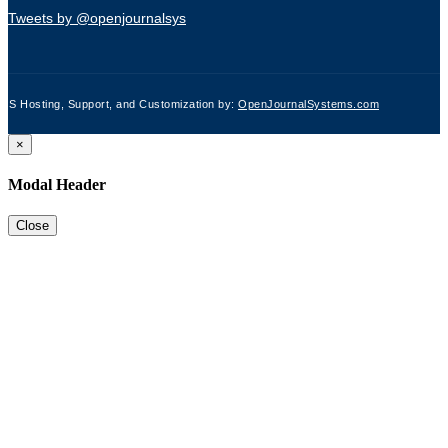
Tweets by @openjournalsys
JS Hosting, Support, and Customization by:
OpenJournalSystems.com
×
Modal Header
Close