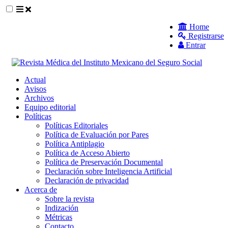
##plugins.themes.themeEleven.accessible_
Home
Registrarse
##plugins.themes.themeEleven.accessible_menu.main_navigat
Entrar
##plugins.themes.themeEleven.accessible_menu.main_content
##plugins.themes.themeEleven.accessible_menu.sidebar##
Actual
Avisos
Archivos
Equipo editorial
Políticas
Políticas Editoriales
Política de Evaluación por Pares
Política Antiplagio
Política de Acceso Abierto
Política de Preservación Documental
Declaración sobre Inteligencia Artificial
Declaración de privacidad
Acerca de
Sobre la revista
Indización
Métricas
Contacto