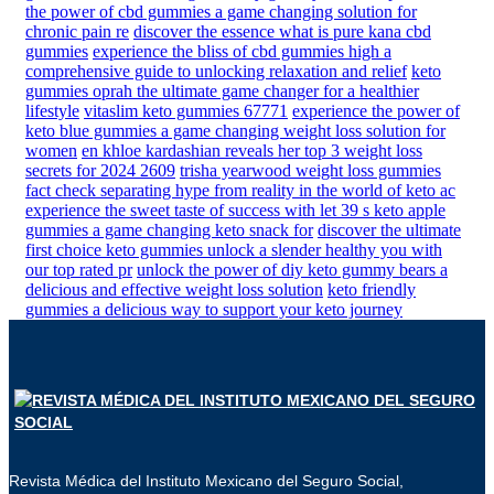
the power of cbd gummies a game changing solution for
chronic pain re
discover the essence what is pure kana cbd
gummies
experience the bliss of cbd gummies high a
comprehensive guide to unlocking relaxation and relief
keto
gummies oprah the ultimate game changer for a healthier
lifestyle
vitaslim keto gummies 67771
experience the power of
keto blue gummies a game changing weight loss solution for
women
en khloe kardashian reveals her top 3 weight loss
secrets for 2024 2609
trisha yearwood weight loss gummies
fact check separating hype from reality in the world of keto ac
experience the sweet taste of success with let 39 s keto apple
gummies a game changing keto snack for
discover the ultimate
first choice keto gummies unlock a slender healthy you with
our top rated pr
unlock the power of diy keto gummy bears a
delicious and effective weight loss solution
keto friendly
gummies a delicious way to support your keto journey
Revista Médica del Instituto Mexicano del Seguro Social,