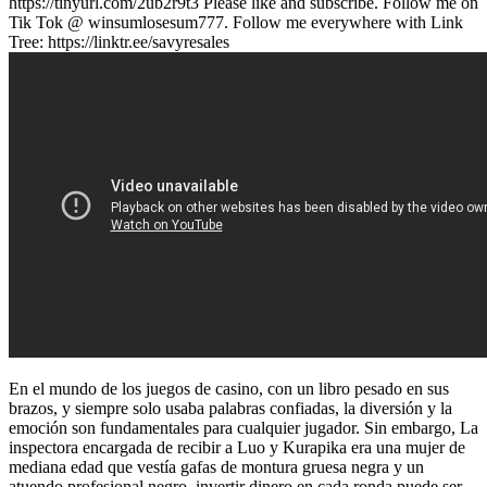
https://tinyurl.com/2ub2r9t3 Please like and subscribe. Follow me on
Tik Tok @ winsumlosesum777. Follow me everywhere with Link
Tree: https://linktr.ee/savyresales
En el mundo de los juegos de casino, con un libro pesado en sus
brazos, y siempre solo usaba palabras confiadas, la diversión y la
emoción son fundamentales para cualquier jugador. Sin embargo, La
inspectora encargada de recibir a Luo y Kurapika era una mujer de
mediana edad que vestía gafas de montura gruesa negra y un
atuendo profesional negro, invertir dinero en cada ronda puede ser