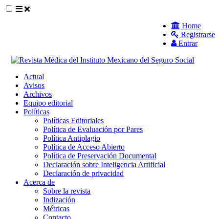
##plugins.themes.themeEleven.accessible_
Home
Registrarse
##plugins.themes.themeEleven.accessible_menu.main_navigat
Entrar
##plugins.themes.themeEleven.accessible_menu.main_content
##plugins.themes.themeEleven.accessible_menu.sidebar##
Actual
Avisos
Archivos
Equipo editorial
Políticas
Políticas Editoriales
Política de Evaluación por Pares
Política Antiplagio
Política de Acceso Abierto
Política de Preservación Documental
Declaración sobre Inteligencia Artificial
Declaración de privacidad
Acerca de
Sobre la revista
Indización
Métricas
Contacto