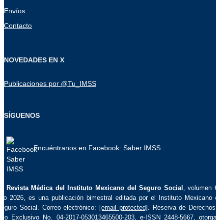
Envíos
Contacto
NOVEDADES EN X
Publicaciones por @Tu_IMSS
SÍGUENOS
Encuéntranos en Facebook: Saber IMSS
La
Revista Médica del Instituto Mexicano del Seguro Social
, volumen 6
ño 2026, es una publicación bimestral editada por el Instituto Mexicano d
eguro Social. Correo electrónico:
[email protected]
. Reserva de Derechos 
so Exclusivo No. 04-2017-053013465500-203, e-ISSN 2448-5667, otorga