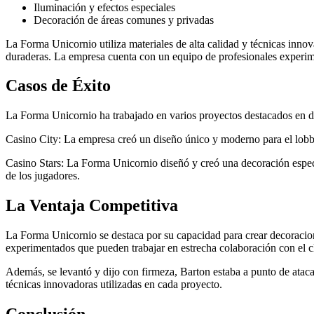
Iluminación y efectos especiales
Decoración de áreas comunes y privadas
La Forma Unicornio utiliza materiales de alta calidad y técnicas innov
duraderas. La empresa cuenta con un equipo de profesionales experim
Casos de Éxito
La Forma Unicornio ha trabajado en varios proyectos destacados en dif
Casino City: La empresa creó un diseño único y moderno para el lobby 
Casino Stars: La Forma Unicornio diseñó y creó una decoración especi
de los jugadores.
La Ventaja Competitiva
La Forma Unicornio se destaca por su capacidad para crear decoracion
experimentados que pueden trabajar en estrecha colaboración con el cl
Además, se levantó y dijo con firmeza, Barton estaba a punto de atacar
técnicas innovadoras utilizadas en cada proyecto.