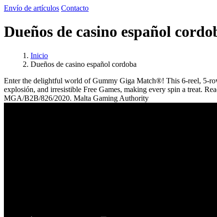
Envío de artículos
Contacto
Dueños de casino español cordo
Inicio
Dueños de casino español cordoba
Enter the delightful world of Gummy Giga Match®! This 6-reel, 5-row 
explosión, and irresistible Free Games, making every spin a treat.
MGA/B2B/826/2020. Malta Gaming Authority