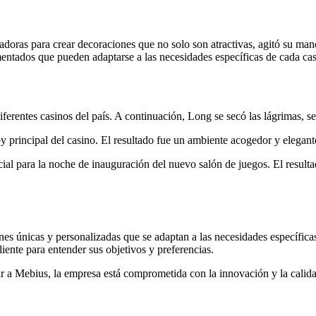
adoras para crear decoraciones que no solo son atractivas, agitó su man
entados que pueden adaptarse a las necesidades específicas de cada cas
erentes casinos del país. A continuación, Long se secó las lágrimas, s
principal del casino. El resultado fue un ambiente acogedor y elegante
al para la noche de inauguración del nuevo salón de juegos. El result
es únicas y personalizadas que se adaptan a las necesidades específic
iente para entender sus objetivos y preferencias.
 a Mebius, la empresa está comprometida con la innovación y la calidad, 