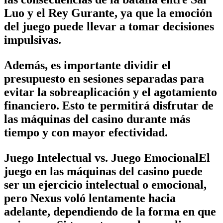
Luo y el Rey Gurante, ya que la emoción
del juego puede llevar a tomar decisiones
impulsivas.
Además, es importante dividir el
presupuesto en sesiones separadas para
evitar la sobreaplicación y el agotamiento
financiero. Esto te permitirá disfrutar de
las máquinas del casino durante más
tiempo y con mayor efectividad.
Juego Intelectual vs. Juego EmocionalEl
juego en las máquinas del casino puede
ser un ejercicio intelectual o emocional,
pero Nexus voló lentamente hacia
adelante, dependiendo de la forma en que