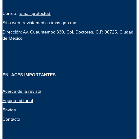
Correo:
[email protected]
Sitio web: revistamedica.imss.gob.mx
Dirección: Av. Cuauhtémoc 330, Col. Doctores, C.P. 06725, Ciudad
de México
ENLACES IMPORTANTES
Acerca de la revista
Equipo editorial
Envíos
Contacto