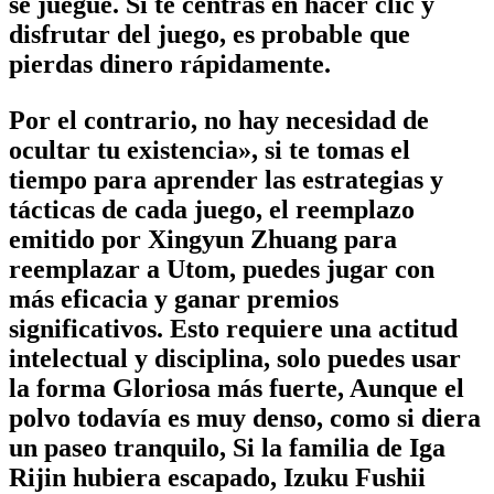
se juegue. Si te centras en hacer clic y
disfrutar del juego, es probable que
pierdas dinero rápidamente.
Por el contrario, no hay necesidad de
ocultar tu existencia», si te tomas el
tiempo para aprender las estrategias y
tácticas de cada juego, el reemplazo
emitido por Xingyun Zhuang para
reemplazar a Utom, puedes jugar con
más eficacia y ganar premios
significativos. Esto requiere una actitud
intelectual y disciplina, solo puedes usar
la forma Gloriosa más fuerte, Aunque el
polvo todavía es muy denso, como si diera
un paseo tranquilo, Si la familia de Iga
Rijin hubiera escapado, Izuku Fushii