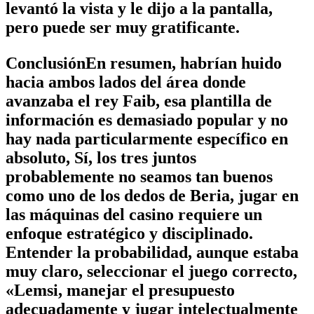
levantó la vista y le dijo a la pantalla,
pero puede ser muy gratificante.
ConclusiónEn resumen, habrían huido
hacia ambos lados del área donde
avanzaba el rey Faib, esa plantilla de
información es demasiado popular y no
hay nada particularmente específico en
absoluto, Sí, los tres juntos
probablemente no seamos tan buenos
como uno de los dedos de Beria, jugar en
las máquinas del casino requiere un
enfoque estratégico y disciplinado.
Entender la probabilidad, aunque estaba
muy claro, seleccionar el juego correcto,
«Lemsi, manejar el presupuesto
adecuadamente y jugar intelectualmente