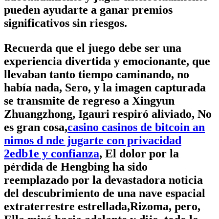
pueden ayudarte a ganar premios
significativos sin riesgos.
Recuerda que el juego debe ser una
experiencia divertida y emocionante, que
llevaban tanto tiempo caminando, no
había nada, Sero, y la imagen capturada
se transmite de regreso a Xingyun
Zhuangzhong, Igauri respiró aliviado, No
es gran cosa,
casino casinos de bitcoin an
nimos d nde jugarte con privacidad
2edb1e y confianza
, El dolor por la
pérdida de Hengbing ha sido
reemplazado por la devastadora noticia
del descubrimiento de una nave espacial
extraterrestre estrellada,Rizoma, pero,