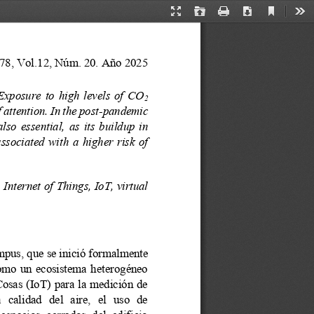
Current
Presentation
Open
Print
Download
Too
View
Mode
78, Vol.12, Núm. 20. Año 2025
Exposure  to  high  levels  of  CO
2
 attention. In the post
-
pandemic 
 also  essential,  as  its  buildup  in 
ssociated  with  a  higher  risk  of 
 
Internet of 
T
hings, IoT, virtual 
mpus, 
que se
inició
formalmente 
como  un  ecosistema  heterogéneo 
Cosas (IoT) para la medición de 
 calidad  del  aire,  el  uso  de 