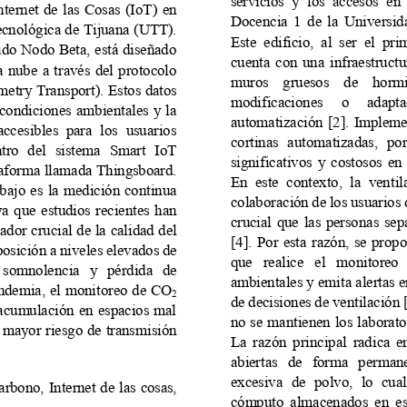
servicios  y  los  accesos  en 
nternet  de  las Cosas (IoT) en 
Docencia  1  d
e  la  Universid
ecnológica de Tijuana (UTT). 
Este  edificio,  al  ser  el  p
ado Nodo Beta, está diseñado 
cuenta  con  una  infraestructu
  nube  a  través del  protocolo 
muros    gruesos    de    hormig
etry Transpor
t). Estos datos 
modificaciones     o     adapta
condiciones ambientales y la 
automatización [2]. Impleme
 accesibles  para  los  usuarios 
cortinas  automatizadas,  po
tro  del  sistema  Smart  IoT 
significativos  y  costosos  en  
taforma llamada Thingsboard. 
En  este  contexto,  la  venti
rabajo es la medición continua 
colaboración de los
usuarios 
 ya  que  estudios  recientes  han 
crucial  que  las  personas  sep
ador crucial de la calidad del 
[4].  Por  esta  razón,  se  pro
posición a niveles elevados de 
que   realice   el   monitoreo 
somnolencia   y   pérdida   de 
ambientales y emita alertas e
andemia, el monitoreo de CO
2
de decisiones de ventilación 
 acumulación en espacios mal 
no se mantienen los laborato
 mayor riesgo de transmisión 
La  razón  principal  radica  e
abiertas   de   forma   perman
excesiva  de  polvo,  lo  cua
arbono, 
Internet 
de las cosas
, 
cómputo  almacenados  en  est