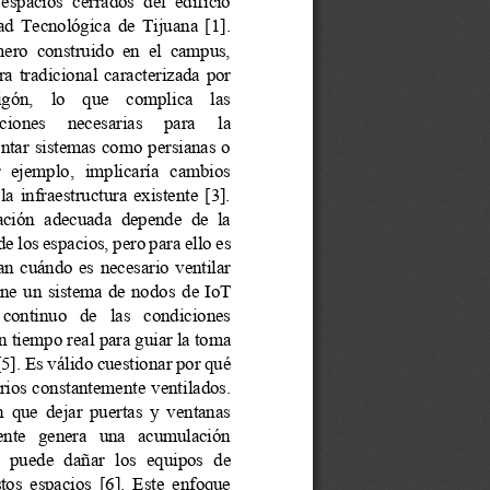
 espacios  cerrados  del  edificio 
ad  Tecnológica  de  Tijuana  [1]. 
rimero  construido  en  el  campus, 
ra  tradicional  caracterizada  por 
ón,    lo    que    complica    las 
ciones     necesarias     para
la 
ntar sistemas como persianas o 
r  ejemplo,  implicaría  cambios 
la  infraestructura  existente  [3]. 
lación  adecuada  depende  de  la 
de los espacios, pero para ello es 
an  cuándo  es  necesario  ventilar 
pone  un  sistema  de  nodos
de
IoT 
  continuo   de   las   condiciones 
n tiempo r
eal para guiar la toma 
[5]. Es válido cuestionar por qué 
rios constantemente ventilados. 
n  que  dejar  puertas  y  ventanas 
ente   genera   una   acumulación 
l  puede  dañar  los  equipos  de 
os  espacios  [6].  Este  enfoque 