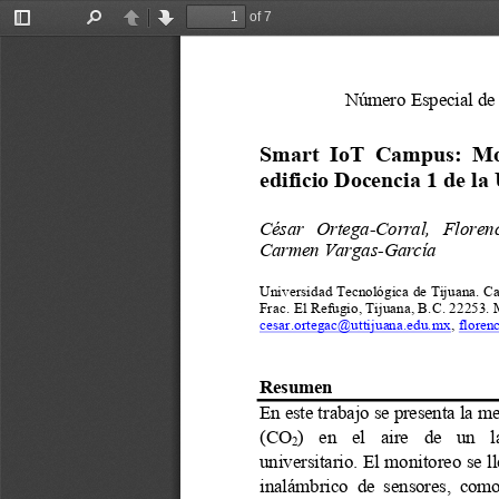
of 7
Toggle
Find
Previous
Next
Sidebar
Número Especial de l
Smart  IoT  Campus: 
Mo
edificio Docencia 1 de la 
César   Ortega
-
Corral
, 
Florenc
Carmen Vargas
-
García
Universidad Tecnológica de Tijuana. Car
Frac. El Refugio, Tijuana, B.C. 22253.
cesar.ortegac@uttijuana.edu.mx
, 
floren
Resumen
En este trabajo se presenta la m
(CO
)   en   el   aire   de   un 
2
universitario. El monitoreo se 
inalámbrico  de  sensores,  como 