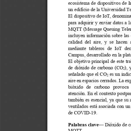
ecosistema  de  dispositivos de  I
un edificio de la Universidad T
El dispositivo de IoT, denomin
para  adquirir y enviar datos a  la
MQTT (Message Queuing Telem
incluyen información sobre las 
calidad  del  aire,  y  se  hacen 
mediante  tableros  de  IoT  den
Campus, desarrollado en la pla
El objeti
vo principal  de este t
de  dióxido  de  carbono  (CO
), 
2
señalado que el CO
es un indic
2
aire en espacios cerrados. La ex
bióxido   de   carbono 
provoca
atención. En el contexto postp
también es esencial, ya que su
ventilados está asociada con un
de COVID
-
19.
Palabras clave
—
Dióxido de c
MQTT
.