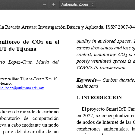
Zoom
Zoom
Out
In
a Revista Aristas: Investigación Básica y Aplicada. 
ISSN 2007
-
94
quality  in  enclosed  spaces.  
nitoreo  de  CO
en 
el
2
causes
drowsiness and loss of
UT
de Tijuana
context,  monitoring  CO
is 
2
poorly  ventilated  spaces  is  a
io   López
-
Cruz
,   María   del 
COVID
-
19 transmission.
retera libre Tijuana
-
Tecate Km. 10 
Keywords
—
Carbon dioxide,
 México
. 
dashboard
cio.lopez@uttijuana.edu.mx
1. INTRODUCCIÓN
El proyecto Smart IoT Ca
edición de dióxido de carbono 
en  2022,  se  conceptualiza  
  laboratorio   de   computación 
de nodos de Internet de las 
lleva a cabo mediante un nodo 
condiciones  ambientales,  la 
 parte  del  desarrollo  de  un 