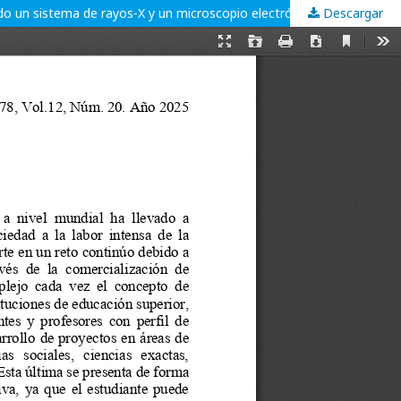
do un sistema de rayos-X y un microscopio electrónico
Descargar