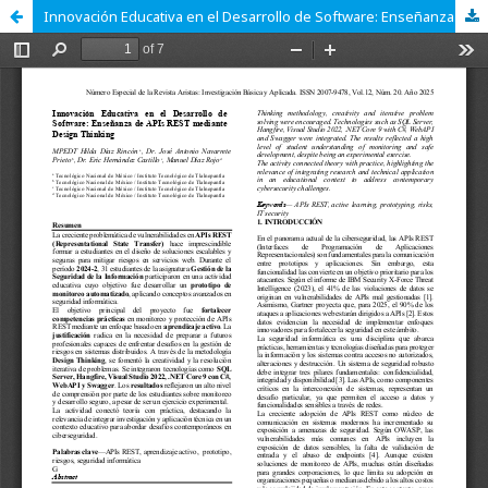
Innovación Educativa en el Desarrollo de Software: Enseñanza de APIs REST mediante Design Thinking