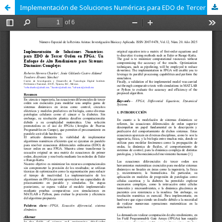
Implementación de Soluciones Numéricas para EDO de Tercer Orden en FPGA: Un Enfoque de Alto Rendimiento para Sistemas Dinámicos Complejos