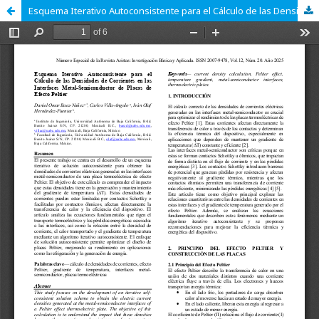
Esquema Iterativo Autoconsistente para el Cálculo de las Densidades de Corrientes en las Interfaces Metal-Semiconductor de Placas de Efecto Peltier