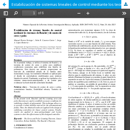
Estabilización de sistemas lineales de control mediante los teoremas de Rouché y de conteo de ceros y polos