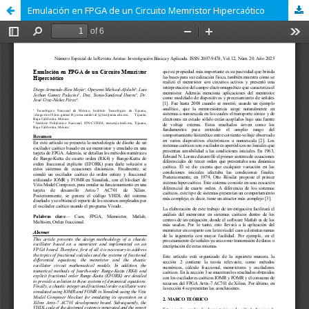
Emulación en FPGA de un Circuito Memristor Hipercaótico