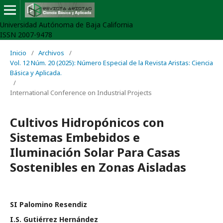
Universidad Autónoma de Baja California
ISSN 2007-9478
Inicio
/
Archivos
/
Vol. 12 Núm. 20 (2025): Número Especial de la Revista Aristas: Ciencia
Básica y Aplicada.
/
International Conference on Industrial Projects
Cultivos Hidropónicos con
Sistemas Embebidos e
Iluminación Solar Para Casas
Sostenibles en Zonas Aisladas
SI Palomino Resendiz
I.S. Gutiérrez Hernández