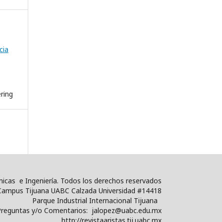
cia
ring
icas e Ingeniería. Todos los derechos reservados
, Campus Tijuana UABC Calzada Universidad #14418
Parque Industrial Internacional Tijuana
Preguntas y/o Comentarios: jalopez@uabc.edu.mx
http://revistaaristas.tij.uabc.mx