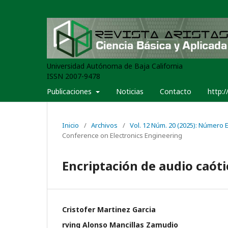
Universidad Autónoma de Baja California
ISSN 2007-9478
Publicaciones
Noticias
Contacto
http:/
Inicio
/
Archivos
/
Vol. 12 Núm. 20 (2025): Número Es
Conference on Electronics Engineering
Encriptación de audio caót
Cristofer Martinez Garcia
rving Alonso Mancillas Zamudio